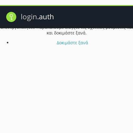
Πρόβλημα λειτουργίας cookie
login
.auth
Ενδέχεται τα cookie του προγράμματος περιήγησής σας να έχουν
απενεργοποιηθεί. Παρακαλούμε ελέγξτε τις σχετικές ρυθμίσεις και
και δοκιμάστε ξανά.
Δοκιμάστε ξανά