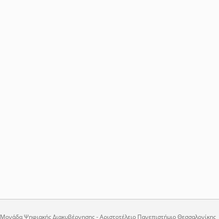
Μονάδα Ψηφιακής Διακυβέρνησης - Αριστοτέλειο Πανεπιστήμιο Θεσσαλονίκης