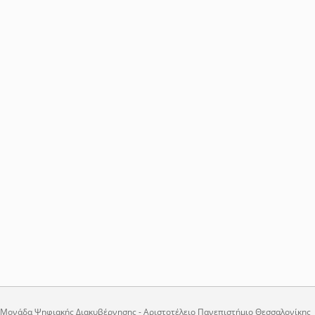
Μονάδα Ψηφιακής Διακυβέρνησης - Αριστοτέλειο Πανεπιστήμιο Θεσσαλονίκης