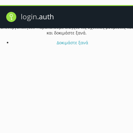
Πρόβλημα λειτουργίας cookie
login
.auth
Ενδέχεται τα cookie του προγράμματος περιήγησής σας να έχουν
απενεργοποιηθεί. Παρακαλούμε ελέγξτε τις σχετικές ρυθμίσεις και
και δοκιμάστε ξανά.
Δοκιμάστε ξανά