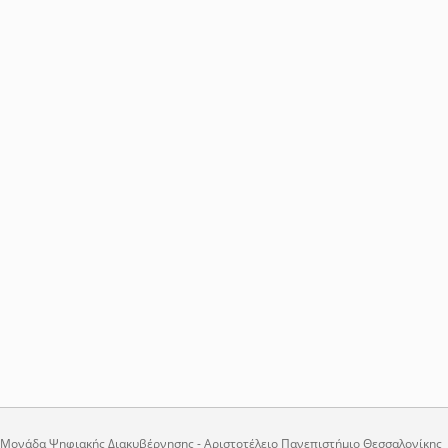
Μονάδα Ψηφιακής Διακυβέρνησης - Αριστοτέλειο Πανεπιστήμιο Θεσσαλονίκης