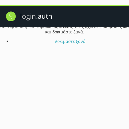
Πρόβλημα λειτουργίας cookie
login
.auth
Ενδέχεται τα cookie του προγράμματος περιήγησής σας να έχουν
απενεργοποιηθεί. Παρακαλούμε ελέγξτε τις σχετικές ρυθμίσεις και
και δοκιμάστε ξανά.
Δοκιμάστε ξανά