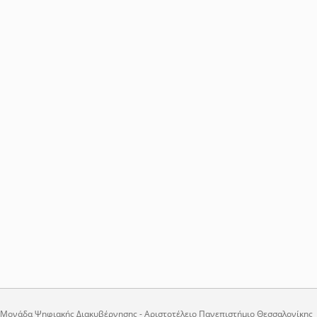
Μονάδα Ψηφιακής Διακυβέρνησης - Αριστοτέλειο Πανεπιστήμιο Θεσσαλονίκης