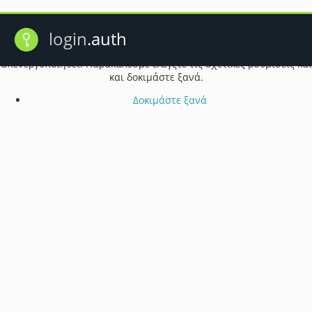
Πρόβλημα λειτουργίας cookie
login
.auth
Ενδέχεται τα cookie του προγράμματος περιήγησής σας να έχουν
απενεργοποιηθεί. Παρακαλούμε ελέγξτε τις σχετικές ρυθμίσεις και
και δοκιμάστε ξανά.
Δοκιμάστε ξανά