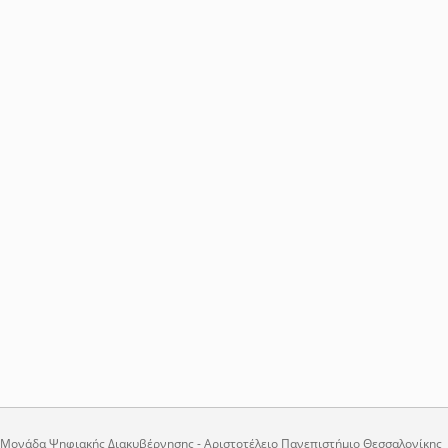
Μονάδα Ψηφιακής Διακυβέρνησης - Αριστοτέλειο Πανεπιστήμιο Θεσσαλονίκης