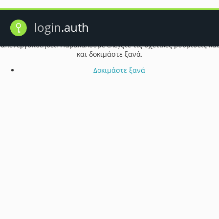
Πρόβλημα λειτουργίας cookie
login
.auth
Ενδέχεται τα cookie του προγράμματος περιήγησής σας να έχουν
απενεργοποιηθεί. Παρακαλούμε ελέγξτε τις σχετικές ρυθμίσεις και
και δοκιμάστε ξανά.
Δοκιμάστε ξανά