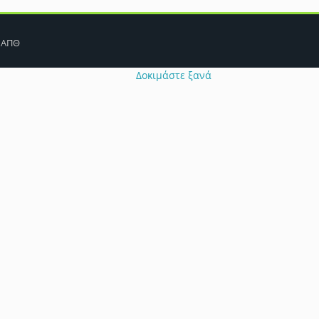
Πρόβλημα λειτουργίας cookie
 ΑΠΘ
ιήγησής σας να έχουν απενεργοποιηθεί. Παρακαλούμε ελέγξτε τις σ
Δοκιμάστε ξανά