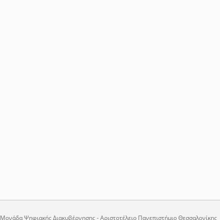
Μονάδα Ψηφιακής Διακυβέρνησης - Αριστοτέλειο Πανεπιστήμιο Θεσσαλονίκης