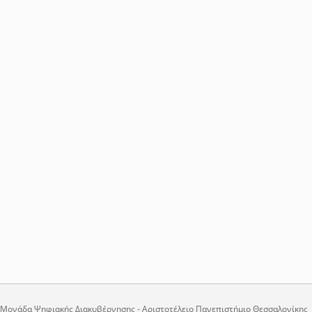
Μονάδα Ψηφιακής Διακυβέρνησης - Αριστοτέλειο Πανεπιστήμιο Θεσσαλονίκης