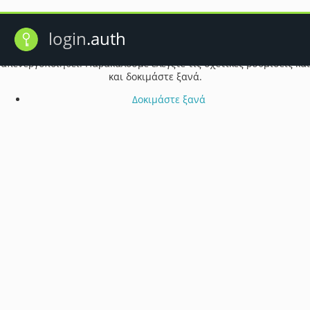
Πρόβλημα λειτουργίας cookie
login
.auth
Ενδέχεται τα cookie του προγράμματος περιήγησής σας να έχουν
απενεργοποιηθεί. Παρακαλούμε ελέγξτε τις σχετικές ρυθμίσεις και
και δοκιμάστε ξανά.
Δοκιμάστε ξανά