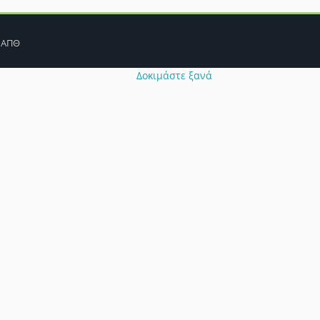
Πρόβλημα λειτουργίας cookie
 ΑΠΘ
ιήγησής σας να έχουν απενεργοποιηθεί. Παρακαλούμε ελέγξτε τις σ
Δοκιμάστε ξανά