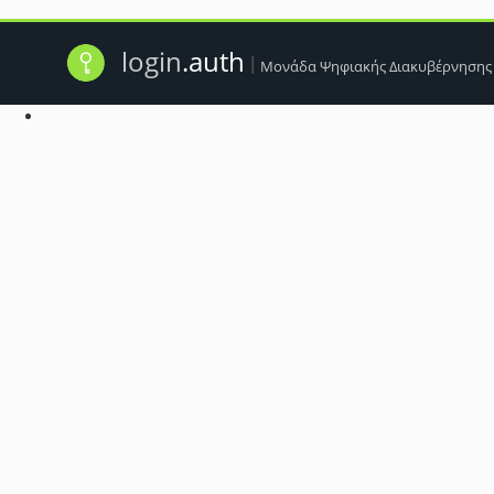
login
.auth
|
Μονάδα Ψηφιακής Διακυβέρνησης
Ενδέχεται τα cookie του προγράμματος περ