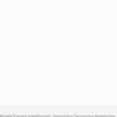
Μονάδα Ψηφιακής Διακυβέρνησης - Αριστοτέλειο Πανεπιστήμιο Θεσσαλονίκης