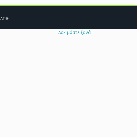
Πρόβλημα λειτουργίας cookie
 ΑΠΘ
ιήγησής σας να έχουν απενεργοποιηθεί. Παρακαλούμε ελέγξτε τις σ
Δοκιμάστε ξανά