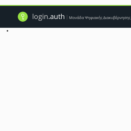
login
.auth
|
Μονάδα Ψηφιακής Διακυβέρνησης
Ενδέχεται τα cookie του προγράμματος περ