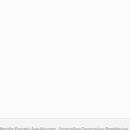
Μονάδα Ψηφιακής Διακυβέρνησης - Αριστοτέλειο Πανεπιστήμιο Θεσσαλονίκης