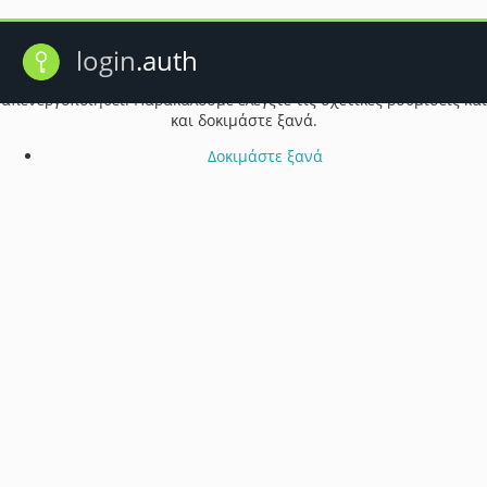
Πρόβλημα λειτουργίας cookie
login
.auth
Ενδέχεται τα cookie του προγράμματος περιήγησής σας να έχουν
απενεργοποιηθεί. Παρακαλούμε ελέγξτε τις σχετικές ρυθμίσεις και
και δοκιμάστε ξανά.
Δοκιμάστε ξανά